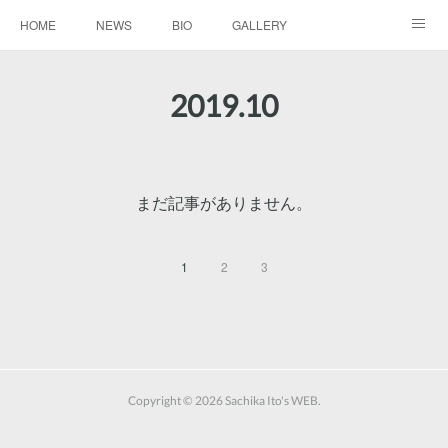
HOME
NEWS
BIO
GALLERY
AUDIO / VIDEO
REPERTOIRE
CONTACTS
2019
.
10
まだ記事がありません。
1
2
3
Copyright ©
2026
Sachika Ito's WEB
.