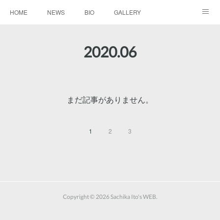
HOME
NEWS
BIO
GALLERY
AUDIO / VIDEO
REPERTOIRE
CONTACTS
2020
.
06
まだ記事がありません。
1
2
3
Copyright ©
2026
Sachika Ito's WEB
.