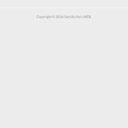
Copyright ©
2026
Sachika Ito's WEB
.