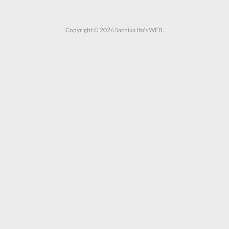
Copyright ©
2026
Sachika Ito's WEB
.