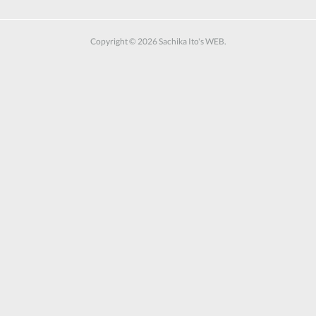
Copyright ©
2026
Sachika Ito's WEB
.