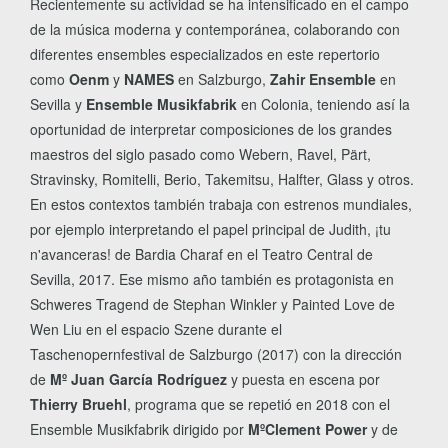
Recientemente su actividad se ha intensificado en el campo
de la música moderna y contemporánea, colaborando con
diferentes ensembles especializados en este repertorio
como
Oenm
y
NAMES
en Salzburgo,
Zahir Ensemble
en
Sevilla y
Ensemble Musikfabrik
en Colonia, teniendo así la
oportunidad de interpretar composiciones de los grandes
maestros del siglo pasado como Webern, Ravel, Pärt,
Stravinsky, Romitelli, Berio, Takemitsu, Halfter, Glass y otros.
En estos contextos también trabaja con estrenos mundiales,
por ejemplo interpretando el papel principal de Judith, ¡tu
n'avanceras! de Bardia Charaf en el Teatro Central de
Sevilla, 2017. Ese mismo año también es protagonista en
Schweres Tragend de Stephan Winkler y Painted Love de
Wen Liu en el espacio Szene durante el
Taschenopernfestival de Salzburgo (2017) con la dirección
de
Mº Juan García Rodríguez
y puesta en escena por
Thierry Bruehl
, programa que se repetió en 2018 con el
Ensemble Musikfabrik dirigido por
MºClement Power
y de