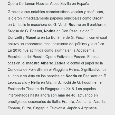
Ópera Certamen Nuevas Voces Sevilla en España.
Gracias a sus notables características vocales y escénicas,
le dieron inmediatamente papeles principales como
Oscar
en Un ballo in maschera de G. Verdi,
Rosina
en Il barbiere di
Siviglia de G. Rossini,
Norina
en Don Pasquale de G.
Donizetti y
Musetta
en La Bohème de G. Puccini, con el cual
obtuvo un importante reconocimiento del público y la crítica.
En 2010, fue admitida como alumna en la Accademia
Rossiniana del Rossini Opera Fetival de Pesaro. En esta
ocasión, el maestro
Alberto Zedda
le confió el papel de la
Condesa de Folleville en el Viaggio a Reims. Significativo fue
su debut en Asia en los papeles de
Nedda
en Pagliacci de R.
Leoncavallo y
Nella
en Gianni Schicchi de G. Puccini en el
Esplanade Theatre de Singapur en 2015. Los papeles
interpretados hasta ahora son
más de 40
, actuando en
prestigiosos escenarios de Italia, Francia, Alemania, Austria,
España, Suiza, Singapur, Eslovenia, Japón y Argentina.