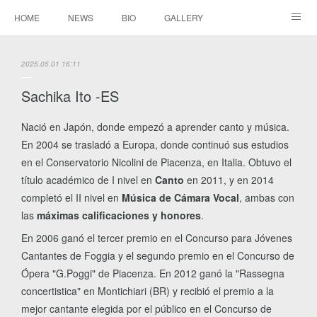
HOME
NEWS
BIO
GALLERY
AUDIO / VIDEO
REPERTOIRE
CONTACTS
2025.05.01 16:11
Sachika Ito -ES
Nació en Japón, donde empezó a aprender canto y música.
En 2004 se trasladó a Europa, donde continuó sus estudios
en el Conservatorio Nicolini de Piacenza, en Italia. Obtuvo el
título académico de I nivel en
Canto
en 2011, y en 2014
completó el II nivel en
Música de Cámara Vocal
, ambas con
las
máximas calificaciones y honores
.
En 2006 ganó el tercer premio en el Concurso para Jóvenes
Cantantes de Foggia y el segundo premio en el Concurso de
Ópera "G.Poggi" de Piacenza. En 2012 ganó la "Rassegna
concertistica" en Montichiari (BR) y recibió el premio a la
mejor cantante elegida por el público en el Concurso de