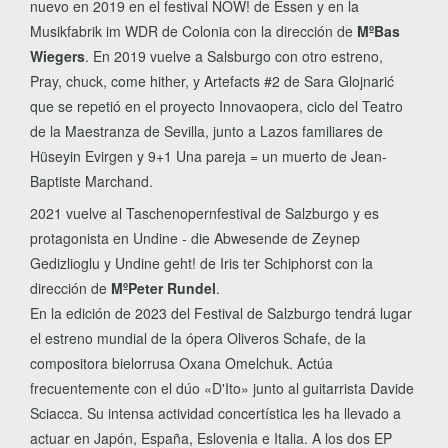
nuevo en 2019 en el festival NOW! de Essen y en la
Musikfabrik im WDR de Colonia con la dirección de
MºBas
Wiegers
. En 2019 vuelve a Salsburgo con otro estreno,
Pray, chuck, come hither, y Artefacts #2 de Sara Glojnarić
que se repetió en el proyecto Innovaopera, ciclo del Teatro
de la Maestranza de Sevilla, junto a Lazos familiares de
Hüseyin Evirgen y 9+1 Una pareja = un muerto de Jean-
Baptiste Marchand.
2021 vuelve al Taschenopernfestival de Salzburgo y es
protagonista en Undine - die Abwesende de Zeynep
Gedizlioglu y Undine geht! de Iris ter Schiphorst con la
dirección de
MºPeter Rundel
.
En la edición de 2023 del Festival de Salzburgo tendrá lugar
el estreno mundial de la ópera Oliveros Schafe, de la
compositora bielorrusa Oxana Omelchuk. Actúa
frecuentemente con el dúo «D'Ito» junto al guitarrista Davide
Sciacca. Su intensa actividad concertística les ha llevado a
actuar en Japón, España, Eslovenia e Italia. A los dos EP